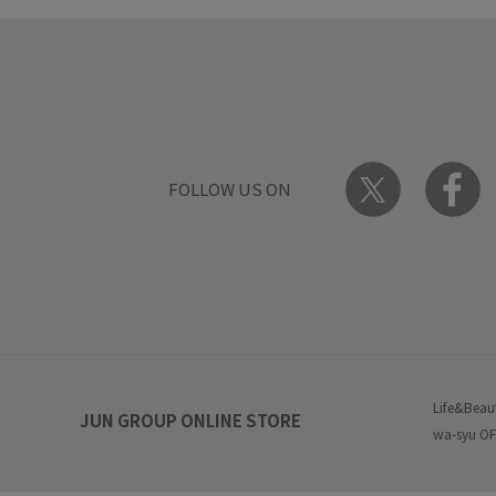
FOLLOW US ON
Life&Beau
JUN GROUP ONLINE STORE
wa-syu OF