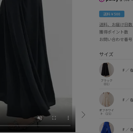
送料￥500
送料、お届け日数
獲得ポイント
お問い合わせ番号 F
サイズ
F
／
ブラック
（01）
F
／
オフホワイ
ト （15）
F
／