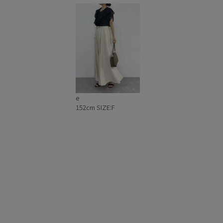
抜け感
接触冷感
春夏
穿き心地が良い
e
152cm SIZE:F