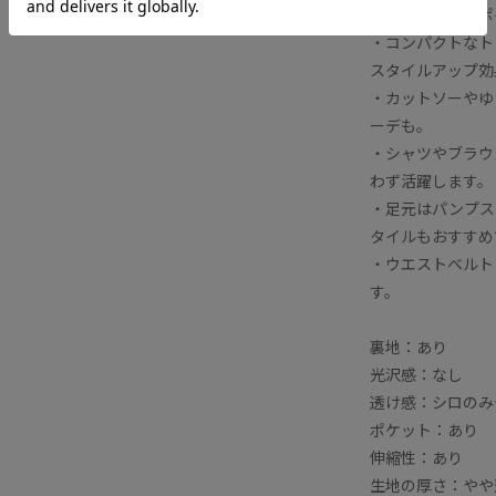
【スタイリングポ
落ち感
薄手
裏地付き
麻
・コンパクトなト
スタイルアップ効
・カットソーやゆ
ーデも。
・シャツやブラウ
わず活躍します。
・足元はパンプス
タイルもおすすめ
・ウエストベルト
す。
裏地：あり
光沢感：なし
透け感：シロのみ
ポケット：あり
伸縮性：あり
生地の厚さ：やや