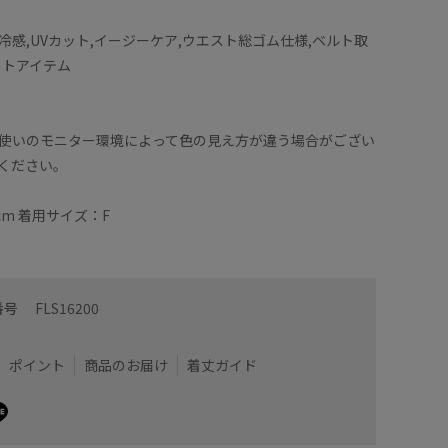
冷感,UVカット,イージーケア,ウエスト総ゴム仕様,ベルト取
クトアイテム
使いのモニター環境によって色の見え方が違う場合がござい
ください。
cm 着用サイズ：F
番号
FLS16200
ポイント
商品のお届け
着丈ガイド