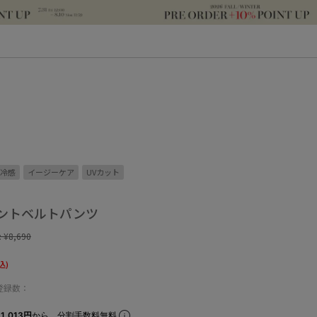
冷感
イージーケア
UVカット
ントベルトパンツ
:
¥8,690
込)
登録数：
1,013円
から。分割手数料無料