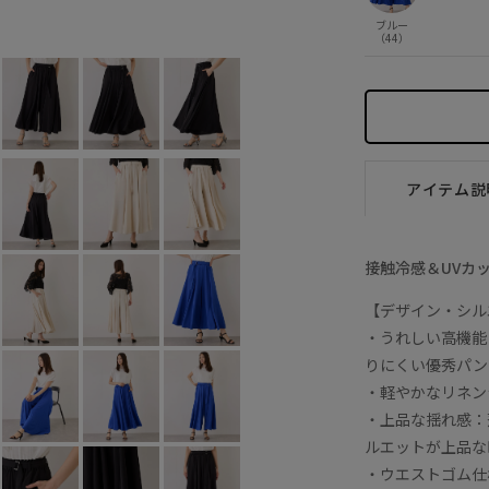
ブラック (01)
F
○
ブルー
（44）
アイテム説
接触冷感＆UVカ
【デザイン・シル
・うれしい高機能
りにくい優秀パン
・軽やかなリネン
・上品な揺れ感：
ルエットが上品な
・ウエストゴム仕