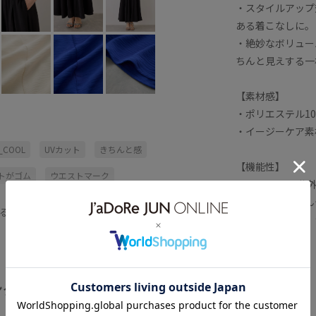
・スタイルアップ
ある着こなしに。
・絶妙なボリュー
ちんと見えする一
【素材感】
・ポリエステル1
・イージーケア素
S_COOL
UVカット
きちんと感
【機能性】
トがゴム
ウエストマーク
・UVカット：紫
・接触冷感：ひん
ゴム仕様
サンダル
シャツ
る
・イージーケア：
フリー
デイリーで活躍
トップス
です。
プス
フラットシューズ
ブラウス
【カラー】
エステル100%
メリハリ
リネン
ング
15 オフ 01 クロ
全てみる
取り外し可能
夏の機能素材アイテム