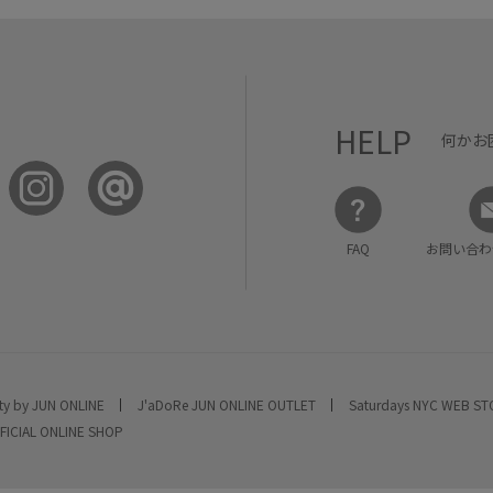
HELP
何かお
FAQ
お問い合わ
ty by JUN ONLINE
J'aDoRe JUN ONLINE OUTLET
Saturdays NYC WEB S
FICIAL ONLINE SHOP