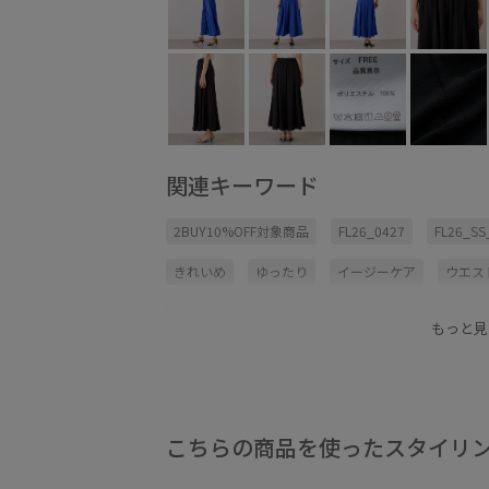
関連キーワード
2BUY10%OFF対象商品
FL26_0427
FL26_S
きれいめ
ゆったり
イージーケア
ウエス
オンにもオフにも
カジュアル
カットソー
もっと見
シワになりにくい
スタイルアップ
ストレス
ナチュラル
バランスが良い
パンツ
パン
ベルト
ボリューム感
ポリエステル
ポリ
こちらの商品を使ったスタイリ
リラックス感
上品
伸縮性
冷んやり