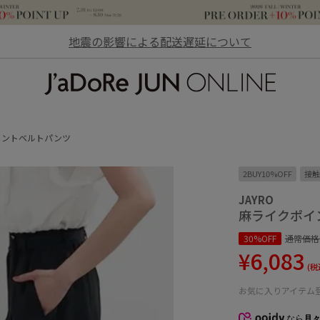
地震の影響による配送遅延について
JaDoRe JUN ONLINE
イントベルトパンツ
2BUY10%OFF
接触
JAYRO
麻ライクポイ
30%OFF
通常価格
¥6,083
(税
お気に入りアイテム
なら
月々