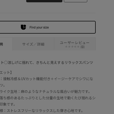
オフホワイト (15
Find your size
ユーザーレビュー
明
サイズ／詳細
(0)
ット◯涼しげに揺れて、きちんと見えするリラックスパンツ
エット】
：接触冷感＆UVカット機能付き＋イージーケアでシワにな
ツ。
ライク生地：麻のようなナチュラルな風合いが魅力です。
落ち感のあるたっぷりとした分量の生地で動くたび揺れるシ
印象です。
様：ストレスフリーなリラックスした穿き心地です。