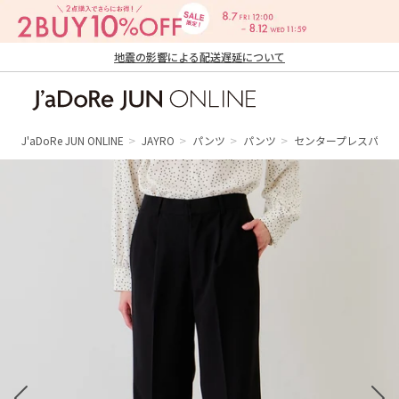
地震の影響による配送遅延について
J'aDoRe JUN ONLINE（ジャドール ジュ
ン オンライン）
J'aDoRe JUN ONLINE
JAYRO
パンツ
パンツ
センタープレスパン