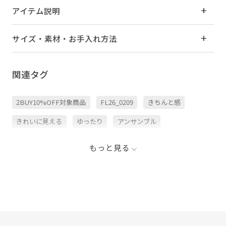
アイテム説明
サイズ・素材・お手入れ方法
関連タグ
2BUY10%OFF対象商品
FL26_0209
きちんと感
きれいに見える
ゆったり
アンサンブル
ウエストがゴム
ウォッシャブル
オフィス
もっと見る
オールシーズン
ゴム仕様
シャツ
ジャケット
スッキリ
ストレートパンツ
センタープレス
タック
ニット
パンツ
パンプス
ヒップアップ効果
ブラウス
メリハリ