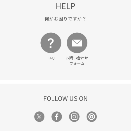
HELP
夏の機能素材アイテム
快適
快適なはき心地
着回しやすい
程よいゆとり
程よい肉感
何かお困りですか？
穿き心地が良い
脚長効果
自宅で洗える
FAQ
お問い合わせ
フォーム
FOLLOW US ON