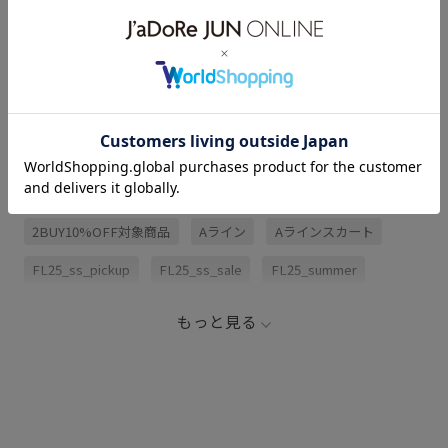
サイズ・素材・お手入れ方法
レビュー (1)
関連タグ
2BUY10%OFF対象商品
Aライン
Aラインスカート
FL25_ss_pickup
FL25_ss_sale
FL25_summer
Tシャツ
ゆったり
イージーケア
ウエストがゴム
もっと見る
ウォッシャブル
シアー
シャツ
スカート
スラブ
タック
デイリーで活躍
パンツ
パンプス
ブラウス
プルオーバー
ミュール