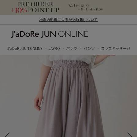
地震の影響による配送遅延について
J'aDoRe JUN ONLINE（ジャドール ジュ
ン オンライン）
J'aDoRe JUN ONLINE
JAYRO
パンツ
パンツ
スラブギャザーパン