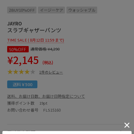
2BUY10%OFF
イージーケア
ウォッシャブル
JAYRO
スラブギャザーパンツ
TIME SALE ( 8月12日 11:59 まで)
50%OFF
通常価格:
¥4,290
¥2,145
(税込)
1件のレビュー
送料￥500
送料、お届け日数、お届け日時指定について
獲得ポイント数
19pt
お問い合わせ番号 FLS15160
アイテム説明