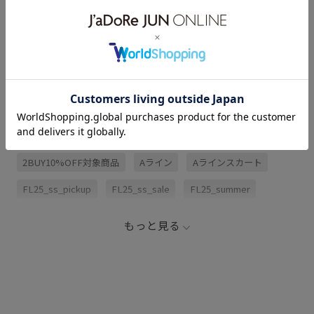
サイズ・素材・お手入れ方法
レビュー (1)
関連タグ
2BUY10%OFF対象商品
Aライン
Aラインスカート
FL25_ss_pickup
FL25_ss_sale
FL25_summer
Tシャツ
ゆったり
イージーケア
ウエストがゴム
もっと見る
ウォッシャブル
シアー
シャツ
スカート
スラブ
タック
デイリーで活躍
パンツ
パンプス
ブラウス
プルオーバー
ミュール