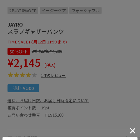
2BUY10%OFF
イージーケア
ウォッシャブル
JAYRO
スラブギャザーパンツ
TIME SALE ( 8月12日 11:59 まで)
50%OFF
通常価格:
¥4,290
¥2,145
(税込)
1件のレビュー
送料￥500
送料、お届け日数、お届け日時指定について
獲得ポイント数
19pt
お問い合わせ番号 FLS15160
アイテム説明