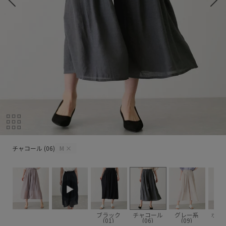
チャコール (06)
チャコール (06)
M
×
ブラック
チャコール
グレー系
ホワ
(01)
(06)
(09)
(1