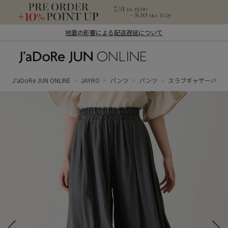
地震の影響による配送遅延について
J'aDoRe JUN ONLINE（ジャドール ジュ
ン オンライン）
J'aDoRe JUN ONLINE
JAYRO
パンツ
パンツ
スラブギャザーパン