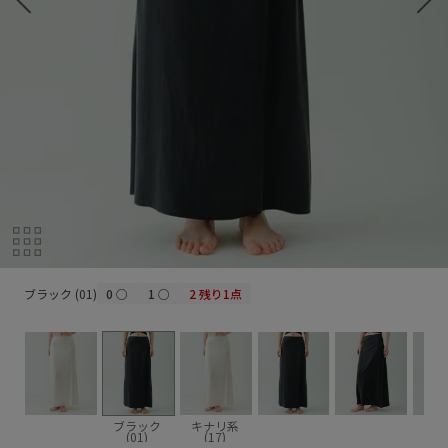
ブラック (01)
ブラック (01)
0
○
1
○
2
残り1点
ブラック
キナリ系
(01)
(17)