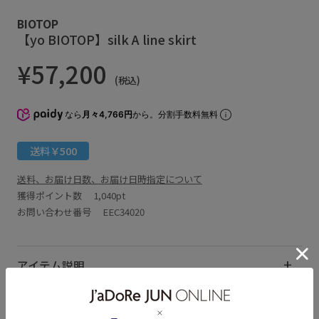
BIOTOP
【yo BIOTOP】silk A line skirt
¥57,200
(税込)
なら
月々4,766円
から。分割手数料無料
送料￥500
送料、お届け日数、お届け日時指定について
獲得ポイント数
1,040pt
お問い合わせ番号 EEC34020
アイテム説明
サイズ・素材・お手入れ方法