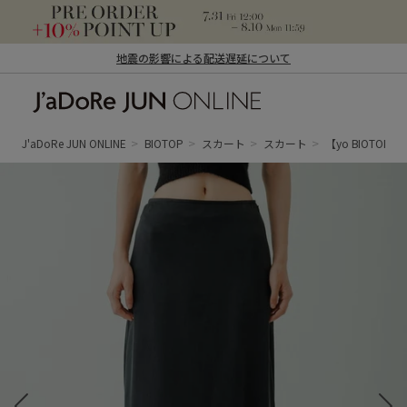
地震の影響による配送遅延について
J'aDoRe JUN ONLINE（ジャドール ジュ
ン オンライン）
J'aDoRe JUN ONLINE
BIOTOP
スカート
スカート
【yo BIOTOP】silk 