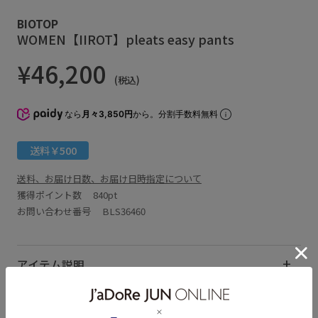
BIOTOP
WOMEN【IIROT】pleats easy pants
¥46,200
(税込)
なら
月々3,850円
から。分割手数料無料
送料￥500
送料、お届け日数、お届け日時指定について
獲得ポイント数
840pt
お問い合わせ番号 BLS36460
アイテム説明
サイズ・素材・お手入れ方法