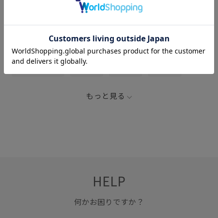
関連タグ
2026_18W_BO
IIROT
イージーパンツ
ウエストがゴム
ゴム仕様
シャープ
シンプル
スッキリ
ストレスフリー
セットアップ
トップス
もっと見る
ドライ
マストアイテム
リラックススタイル
快適
快適なはき心地
穿き心地が良い
立体感
HELP
何かお困りですか？