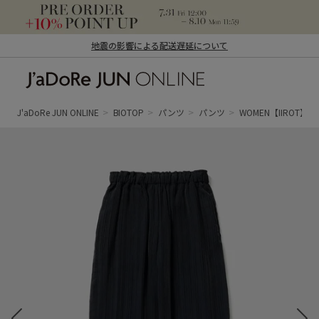
地震の影響による配送遅延について
J'aDoRe JUN ONLINE（ジャドール ジュ
ン オンライン）
J'aDoRe JUN ONLINE
BIOTOP
パンツ
パンツ
WOMEN【IIROT】pleat