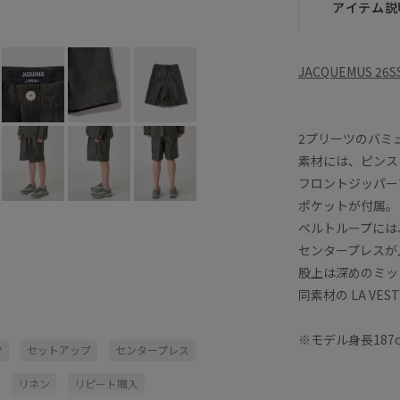
アイテム説
JACQUEMUS 26S
2プリーツのバミ
素材には、ピンス
フロントジッパー
ポケットが付属。
ベルトループには
センタープレスが
股上は深めのミッ
同素材の LA VEST
※モデル身長187cm
ツ
セットアップ
センタープレス
リネン
リピート購入