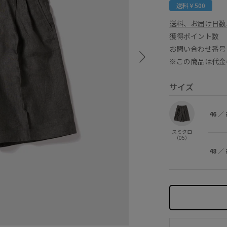
送料￥500
送料、お届け日数
獲得ポイント
お問い合わせ番号 
※この商品は代金
サイズ
46
／
スミクロ
（05）
48
／