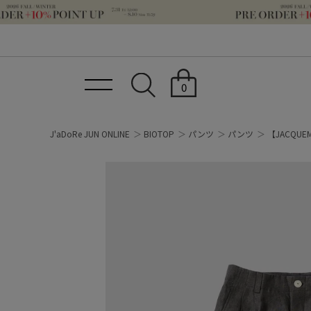
0
J'aDoRe JUN ONLINE
BIOTOP
パンツ
パンツ
【JACQUEM