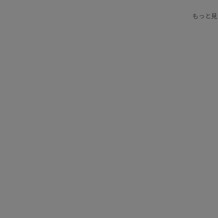
女性らしさ
股上深め
もっと見