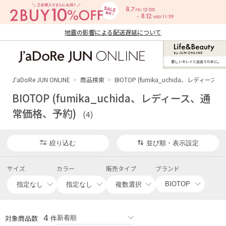
地震の影響による配送遅延について
新しいキレイと出合うために。
J'aDoRe JUN ONLINE（ジャドール ジュ
ン オンライン）
J'aDoRe JUN ONLINE
商品検索
BIOTOP (fumika_uchida、レディー
BIOTOP (fumika_uchida、レディース、通
常価格、予約)
(4)
絞り込む
並び順・表示設定
サイズ
カラー
販売タイプ
ブランド
4
対象商品数
件