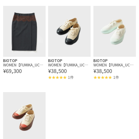
BIOTOP
BIOTOP
BIOTOP
WOMEN【FUMIKA_UCHI
WOMEN【FUMIKA_UCHI
WOMEN【FUMIKA_UCHI
¥69,300
¥38,500
¥38,500
DA】SUITING LACE WAIS
DA】CANVAS SNEAKERS
DA】CANVAS SNEAKERS
T MIDI SKIRT
1件
1件