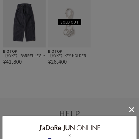
BIOTOP
BIOTOP
【HYKE】 BARREL-LEG D
【HYKE】KEY HOLDER
¥41,800
¥26,400
ENIM JEANS
HELP
何かお困りですか？