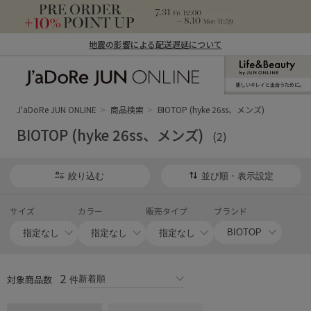
地震の影響による配送遅延について
新しいキレイと出合うために。
J'aDoRe JUN ONLINE（ジャドール ジュ
ン オンライン）
J'aDoRe JUN ONLINE
商品検索
BIOTOP (hyke 26ss、メンズ)
BIOTOP (hyke 26ss、メンズ)
(2)
絞り込む
並び順・表示設定
サイズ
カラー
販売タイプ
ブランド
2
対象商品数
件