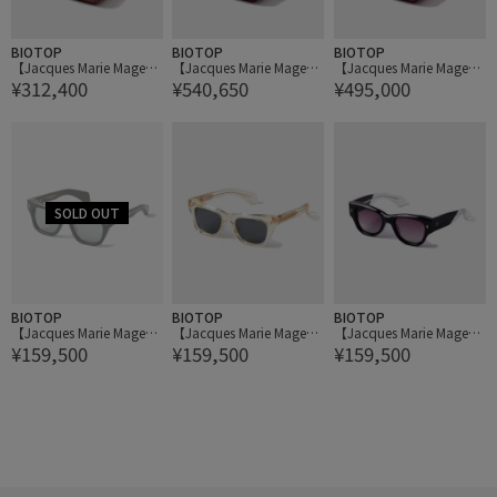
BIOTOP
BIOTOP
BIOTOP
【Jacques Marie Mage】
【Jacques Marie Mage】
【Jacques Marie Mage】
¥312,400
¥540,650
¥495,000
Natrona Ring
Natrona Bracelet
Natrona Bracelet - Burnis
hed Silver
BIOTOP
BIOTOP
BIOTOP
【Jacques Marie Mage】
【Jacques Marie Mage】
【Jacques Marie Mage】
¥159,500
¥159,500
¥159,500
DEALAN
DEALAN
CHELSEA