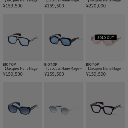
¥159,500
¥159,500
¥220,000
YVES
YVES
DAIDO
BIOTOP
BIOTOP
BIOTOP
【Jacques Marie Mage】
【Jacques Marie Mage】
【Jacques Marie Mage】
¥159,500
¥159,500
¥159,500
ELKHART
KOBO
KOBO