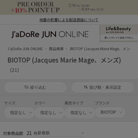
地震の影響による配送遅延について
新しいキレイと出合うために。
J'aDoRe JUN ONLINE（ジャドール ジュ
ン オンライン）
J'aDoRe JUN ONLINE
商品検索
BIOTOP (Jacques Marie Mage、メンズ)
BIOTOP (Jacques Marie Mage、メンズ)
(21)
絞り込む
並び順・表示設定
サイズ
カラー
販売タイプ
ブランド
21
対象商品数
件