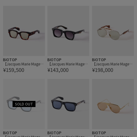
BIOTOP
BIOTOP
BIOTOP
【Jacques Marie Mage】
【Jacques Marie Mage】
【Jacques Marie Mage】
¥159,500
¥143,000
¥198,000
ENZO
AVA
ASPEN
BIOTOP
BIOTOP
BIOTOP
【Jacques Marie Mage】
【Jacques Marie Mage】
【Jacques Marie Mage】