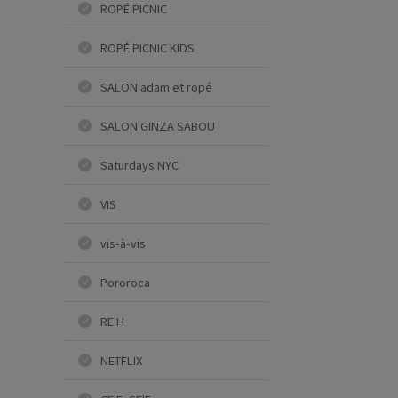
ROPÉ PICNIC
ROPÉ PICNIC KIDS
SALON adam et ropé
SALON GINZA SABOU
Saturdays NYC
VIS
vis-à-vis
Pororoca
RE H
NETFLIX