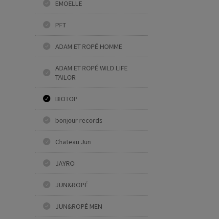
EMOELLE
PFT
ADAM ET ROPÉ HOMME
ADAM ET ROPÉ WILD LIFE
TAILOR
BIOTOP
bonjour records
Chateau Jun
JAYRO
JUN&ROPÉ
JUN&ROPÉ MEN