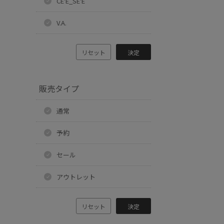
CE'E_SE'E
V.A.
リセット
決定
販売タイプ
通常
予約
セール
アウトレット
リセット
決定