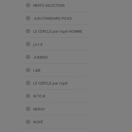
MEN'S SELECTION
JUN STANDARD PICKS
LE CERCLE par ropé HOMME
j.n.r.d
JUNRED
L&B
LE CERCLE par ropé
M TO R
NERGY
ROPÉ