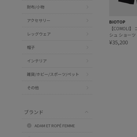
財布/小物
アクセサリー
BIOTOP
【COMOLI】
レッグウェア
シュ ショーツ
¥35,200
帽子
インテリア
雑貨/ホビー/スポーツ/ペット
その他
ブランド
ADAM ET ROPÉ FEMME