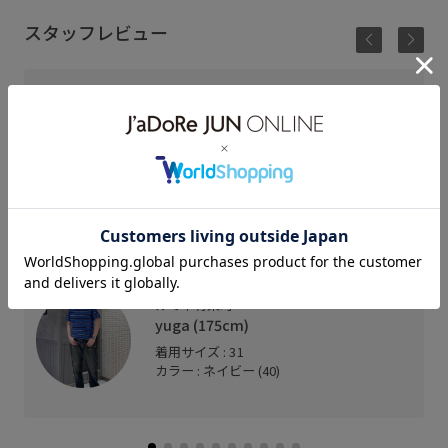
スタッフレビュー
世界最高峰の加工技術力を背景に持つ実験団体でも
ある「New Manual」との初めての別注アイテムを制
作しました。
本アイテムは、生産背景である岡山の工場にADAM
ET ROPE HOMME クリエイティブディレクターの坂
田真彦が直接足を運びz自身が所有するヴィンテージ
デニムをリファレンスに、細部までこだわりを詰め
込み仕上げました。
ルミネ有楽町
yuga (175cm)
着用サイズ : 31
カラー : ネイビー (40)