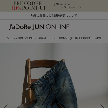
地震の影響による配送遅延について
J'aDoRe JUN ONLINE（ジャドール ジュ
ン オンライン）
J'aDoRe JUN ONLINE
ADAM ET ROPÉ HOMME
(ADAM ET ROPÉ HOMME)