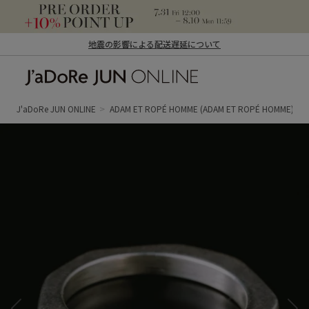
地震の影響による配送遅延について
J'aDoRe JUN ONLINE（ジャドール ジュ
ン オンライン）
J'aDoRe JUN ONLINE
ADAM ET ROPÉ HOMME
(ADAM ET ROPÉ HOMME)