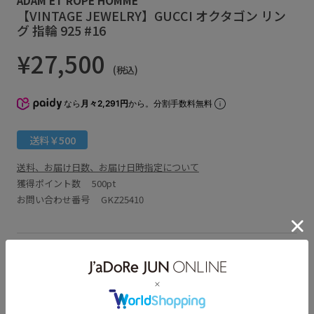
【VINTAGE JEWELRY】GUCCI オクタゴン リン
グ 指輪 925 #16
¥27,500
(税込)
なら
月々2,291円
から。分割手数料無料
送料￥500
送料、お届け日数、お届け日時指定について
獲得ポイント数
500pt
お問い合わせ番号 GKZ25410
アイテム説明
サイズ・素材・お手入れ方法