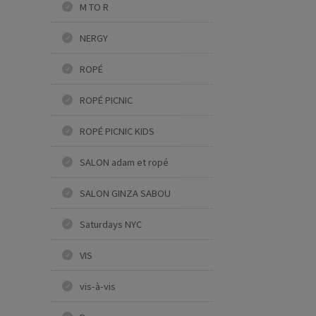
M TO R
NERGY
ROPÉ
ROPÉ PICNIC
ROPÉ PICNIC KIDS
SALON adam et ropé
SALON GINZA SABOU
Saturdays NYC
VIS
vis-à-vis