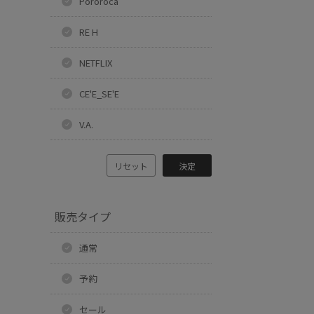
Pororoca
RE H
NETFLIX
CE'E_SE'E
V.A.
リセット
決定
販売タイプ
通常
予約
セール