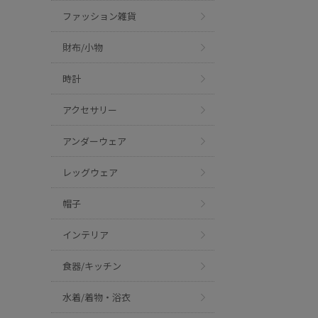
ファッション雑貨
財布/小物
時計
アクセサリー
アンダーウェア
レッグウェア
帽子
インテリア
食器/キッチン
水着/着物・浴衣