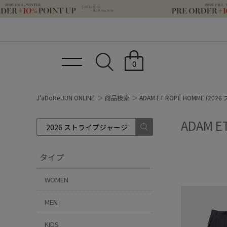
0
J'aDoRe JUN ONLINE
商品検索
ADAM ET ROPÉ HOMME (2
ADAM 
タイプ
WOMEN
MEN
KIDS