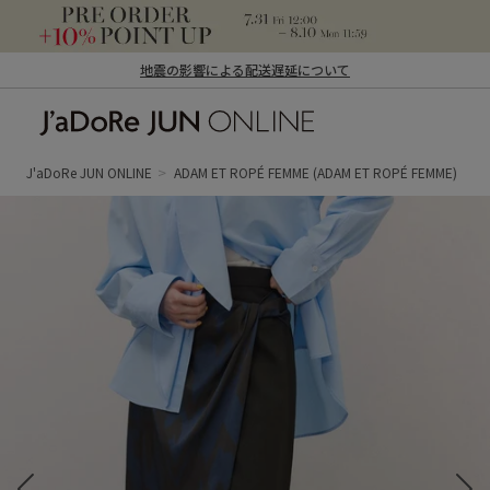
地震の影響による配送遅延について
J'aDoRe JUN ONLINE（ジャドール ジュ
ン オンライン）
J'aDoRe JUN ONLINE
ADAM ET ROPÉ FEMME
(ADAM ET ROPÉ FEMME)