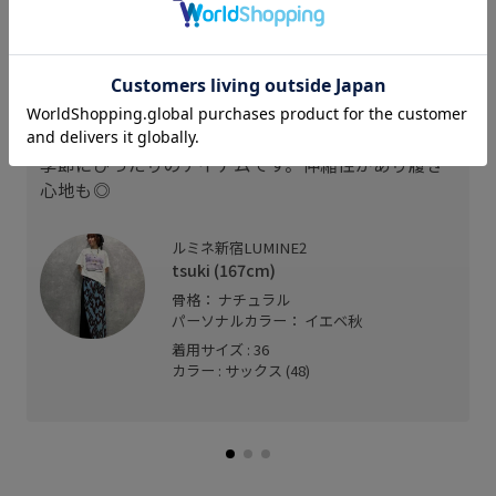
スタッフレビュー
デザイン性がありシンプルになりがちなこれからの
季節にぴったりのアイテムです。伸縮性があり履き
心地も◎
ルミネ新宿LUMINE2
tsuki (167cm)
骨格： ナチュラル
パーソナルカラー： イエベ秋
着用サイズ : 36
カラー : サックス (48)