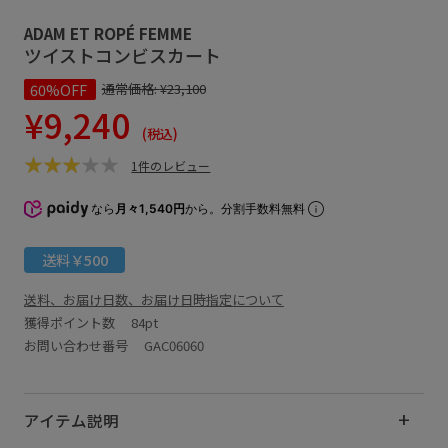
ADAM ET ROPÉ FEMME
ツイストコンビスカート
60%OFF
通常価格:
¥23,100
¥9,240
(税込)
1件のレビュー
なら
月々1,540円
から。分割手数料無料
送料￥500
送料、お届け日数、お届け日時指定について
獲得ポイント数
84pt
お問い合わせ番号 GAC06060
アイテム説明