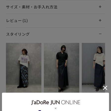
サイズ・素材・お手入れ方法
レビュー (1)
スタイリング
tsuki
aoi
Onji
167cm SIZE:36
174cm SIZE:38
158cm SIZE:36