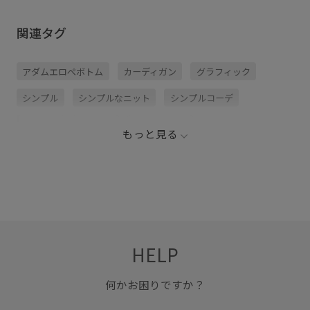
関連タグ
アダムエロぺボトム
カーディガン
グラフィック
シンプル
シンプルなニット
シンプルコーデ
スカート
スカーフ
ストレッチ性
もっと見る
デザインがポイント
ドライ
ドライ感
ニット
プルオーバー
上品
光沢感
着心地が良い
立体的
華やか
足捌きが楽
HELP
何かお困りですか？