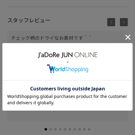
スタッフレビュー
チェック柄のドライなお素材です＾＾
丈は長すぎず、レイヤードもしやすい長さになって
ますので、パンツなどに合わすのもオススメ！
なんばCITY
ひより (162cm)
骨格： ストレート
パーソナルカラー： ブルべ夏
普段のボトムスサイズ： 38
着用サイズ : F
カラー : ブラック (01)