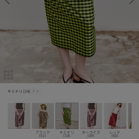
キミドリ (34)
キミドリ (34)
F
×
ブラック
キミドリ
ターコイズ
レッド
(01)
(34)
(49)
(60)