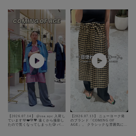
【2026.07.14】 @coa.nyc 入荷し
【2026.07.13】 ニューヨーク発
ています🩵❤️💚🧡 遠くから撮影し
のブランド「COMING OF
たので荒くなってしまった🥲 バイ
AGE」。 クラシックな雰囲気に、
イングアイテム、 やっぱりトキメ
遊び心のあるデザインを掛け合わ
ク！！ シュシュとバックもあるよ
せたコレクションが魅力。 このス