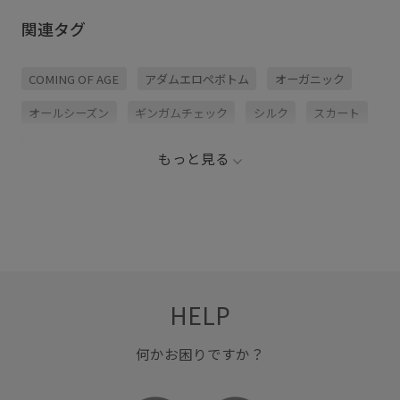
ー🫰🤍 わたしはデニムジャケット
カートも、 ギンガムチェックの可
のスタイリングが お気に入り😌🫶
愛さとシルクならではの上品な光
関連タグ
スカートも良いけど シュシュを狙
沢が絶妙な一着。 オーガニックシ
ってます😎🤍
ルクを使用し、 スカートとしても
ベアワンピースとしても楽しめる
2WAY仕様です。 長く大切に着た
COMING OF AGE
アダムエロぺボトム
オーガニック
くなる、 ブランドのこだわりが詰
まったアイテム。 ぜひチェックし
てみてください🙂‍↕️🤍
オールシーズン
ギンガムチェック
シルク
スカート
jadorejunonline #アダムエロペ
#adametrope #comingofage #大
人モード #30代コーデ
タフタ
ベアワンピース
ワンピース
光沢感
もっと見る
HELP
何かお困りですか？