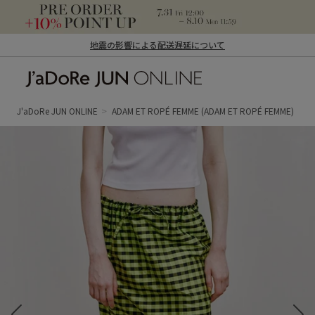
地震の影響による配送遅延について
J'aDoRe JUN ONLINE（ジャドール ジュ
ン オンライン）
J'aDoRe JUN ONLINE
ADAM ET ROPÉ FEMME
(ADAM ET ROPÉ FEMME)