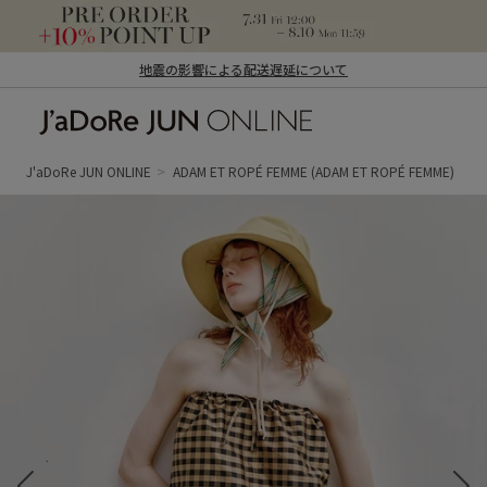
地震の影響による配送遅延について
J'aDoRe JUN ONLINE（ジャドール ジュ
ン オンライン）
J'aDoRe JUN ONLINE
ADAM ET ROPÉ FEMME
(ADAM ET ROPÉ FEMME)