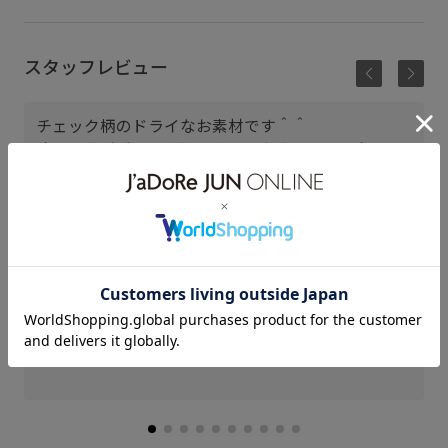
スタッフレビュー
チェック柄のドライなお素材です＾＾
丈は長すぎず、レイヤードもしやすい長さになって
ますので、パンツなどに合わすのもオススメ！
なんばCITY
ひより (162cm)
骨格： ストレート
パーソナルカラー： ブルべ夏
普段のボトムスサイズ： 38
着用サイズ : F
カラー : ブラック (01)