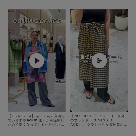
【2026.07.14】 @coa.nyc 入荷し
【2026.07.13】 ニューヨーク発
ています🩵❤️💚🧡 遠くから撮影し
のブランド「COMING OF
たので荒くなってしまった🥲 バイ
AGE」。 クラシックな雰囲気に、
イングアイテム、 やっぱりトキメ
遊び心のあるデザインを掛け合わ
ク！！ シュシュとバックもあるよ
せたコレクションが魅力。 このス