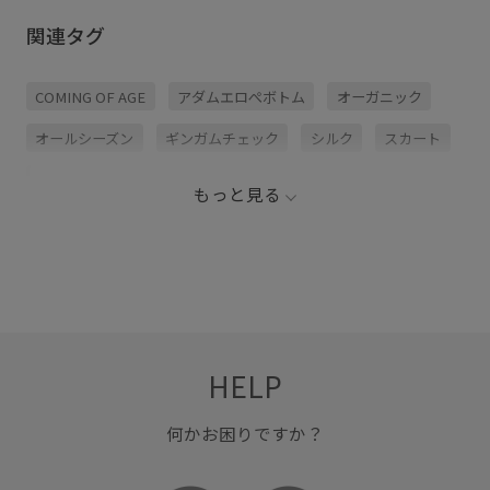
ー🫰🤍 わたしはデニムジャケット
カートも、 ギンガムチェックの可
のスタイリングが お気に入り😌🫶
愛さとシルクならではの上品な光
関連タグ
スカートも良いけど シュシュを狙
沢が絶妙な一着。 オーガニックシ
ってます😎🤍
ルクを使用し、 スカートとしても
ベアワンピースとしても楽しめる
2WAY仕様です。 長く大切に着た
COMING OF AGE
アダムエロぺボトム
オーガニック
くなる、 ブランドのこだわりが詰
まったアイテム。 ぜひチェックし
てみてください🙂‍↕️🤍
オールシーズン
ギンガムチェック
シルク
スカート
jadorejunonline #アダムエロペ
#adametrope #comingofage #大
人モード #30代コーデ
タフタ
ベアワンピース
ワンピース
光沢感
もっと見る
HELP
何かお困りですか？