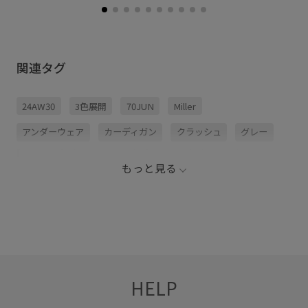
関連タグ
24AW30
3色展開
70JUN
Miller
アンダーウェア
カーディガン
クラッシュ
グレー
シルバー
ストライプ柄
スリット
タイト
もっと見る
バックスリット
ブラック
ブルー
ベロア素材
ホワイト
ポリエステル
ミラー
ロングスカート
ロングスリーブ
伸縮性
別注
定番
快適
快適なはき心地
抜け感
着心地が良い
秋冬
HELP
穿き心地が良い