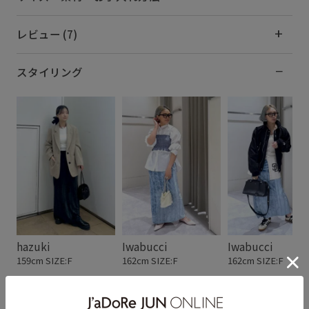
レビュー (7)
スタイリング
hazuki
Iwabucci
Iwabucci
159cm SIZE:F
162cm SIZE:F
162cm SIZE:F