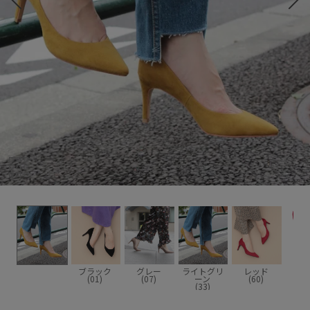
ブラック
グレー
ライトグリ
レッド
(01)
(07)
ーン
(60)
(33)