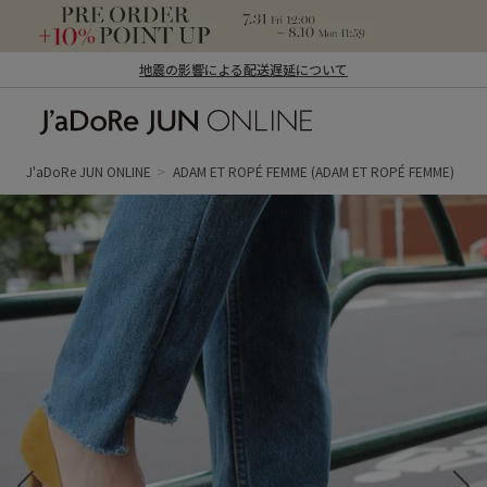
地震の影響による配送遅延について
J'aDoRe JUN ONLINE（ジャドール ジュ
ン オンライン）
J'aDoRe JUN ONLINE
ADAM ET ROPÉ FEMME
(ADAM ET ROPÉ FEMME)