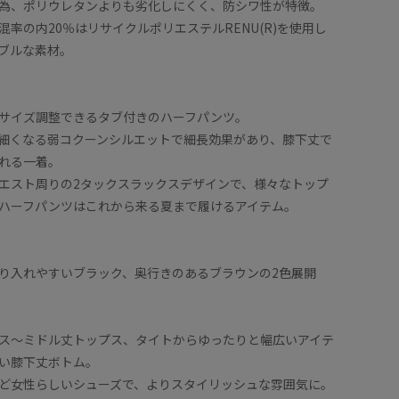
為、ポリウレタンよりも劣化しにくく、防シワ性が特徴。
率の内20％はリサイクルポリエステルRENU(R)を使用し
ブルな素材。
サイズ調整できるタブ付きのハーフパンツ。
細くなる弱コクーンシルエットで細長効果があり、膝下丈で
れる一着。
エスト周りの2タックスラックスデザインで、様々なトップ
ハーフパンツはこれから来る夏まで履けるアイテム。
り入れやすいブラック、奥行きのあるブラウンの2色展開
】
ス〜ミドル丈トップス、タイトからゆったりと幅広いアイテ
い膝下丈ボトム。
ど女性らしいシューズで、よりスタイリッシュな雰囲気に。