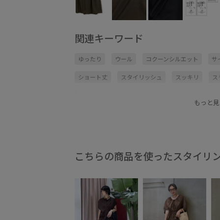
関連キーワード
ゆったり
ウール
コクーンシルエット
サ
ショート丈
スタイリッシュ
スッキリ
ス
トップス
ハーフパンツ
ベルト
ポリウレ
もっと見
伸縮性
幅広
美脚
美脚効果
薄手
こちらの商品を使ったスタイリ