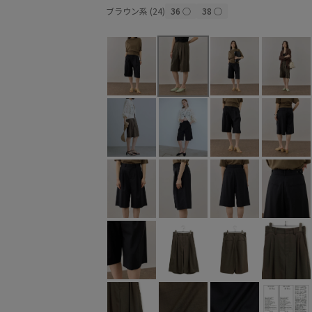
ブラウン系 (24)
36
○
38
○