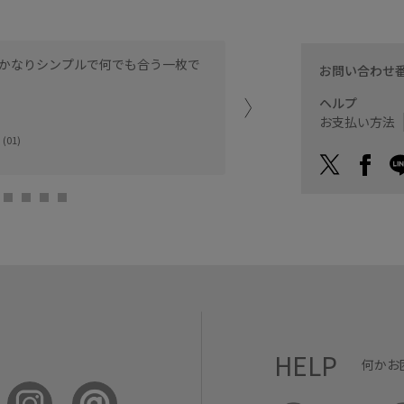
かなりシンプルで何でも合う一枚で
アジャスターが付いている
お問い合わせ
夏でも涼しげにお使い頂け
ヘルプ
お支払い方法
なんばCITY
(01)
sera (150cm)
HELP
何かお