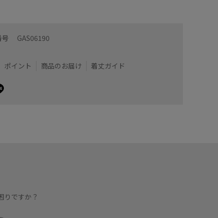
のでウエストの調節可◎
ウエスト
番号
GAS06190
るので是非チェックしてみてください♪
いただけ
ポイント
商品のお届け
着丈ガイド
着用サイズ : 36
カラー : ブラック (01)
困りですか？