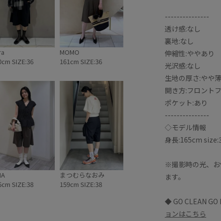
---------------
透け感:なし
裏地:なし
ra
MOMO
伸縮性:ややあり
0cm SIZE:36
161cm SIZE:36
光沢感:なし
生地の厚さ:やや
開き方:フロント
ポケット:あり
---------------
◇モデル情報
身長:165cm size:
※撮影時の光、お
NA
まつむらなおみ
ます。
6cm SIZE:38
159cm SIZE:38
◆ GO CLEAN GO
ョンはこちら