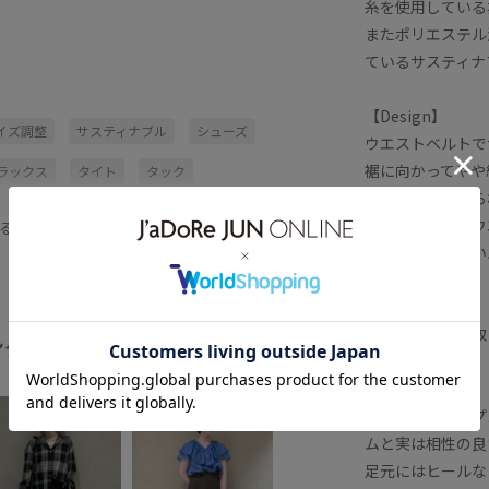
糸を使用している
またポリエステル混
ているサスティナ
【Design】
イズ調整
サスティナブル
シューズ
ウエストベルトで
裾に向かってやや
ラックス
タイト
タック
美脚効果も感じら
タン
ポリエステル
リサイクル
スッキリとしたウ
る
スとも相性の良い
【Color】
スタイリングに取
ング
全てみる
【Styling Point
ショート丈トップ
ムと実は相性の良
足元にはヒールな