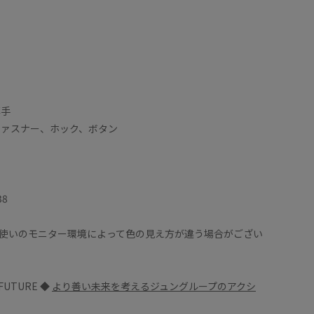
薄手
ファスナー、ホック、ボタン
38
使いのモニター環境によって色の見え方が違う場合がござい
 FUTURE ◆
より善い未来を考えるジュングループのアクシ