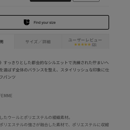
Find your size
ユーザーレビュー
明
サイズ／詳細
(3)
》すっきりとした都会的なシルエットで洗練された佇まいへ
を選ばず全体のバランスを整え、スタイリッシュな印象に仕
フパンツ
 FEMME
したウールとポリエステルの綾織素材。
ポリエステルの強さが融合した素材で、ポリエステルに収縮