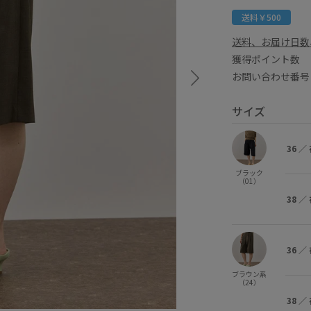
送料￥500
送料、お届け日数
獲得ポイント
お問い合わせ番号 
サイズ
36
／
ブラック
（01）
38
／
36
／
ブラウン系
（24）
38
／