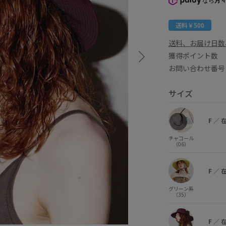
なら
月々
送料￥500
送料、お届け日数
獲得ポイント
お問い合わせ番号 
サイズ
F
／
チャコール
（06）
F
／
グリーン系
（35）
F
／