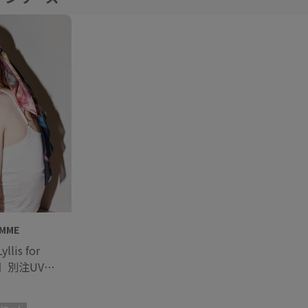
EMME
llis for
E'】別注UV