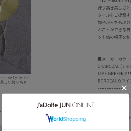
［La Maison de
誇り高き美しさとい
タイルをご提案す
帽子が人を選ぶの
ぶことができる自
ット感の帽子を制
---------------
■メーカーカラー表
CHARCOAL (チ
LIME GREEN(グ
BORDEAUX(ワイ
---------------
ら連想されるような
■メーカーサイズ表
La Maison
リリス)」と今回別注し
powered by
F(F)
やすいミニマル
ャップなど帽子3
ング
全てみる
※撮影時の光、お
リュームにこだ
、吸汗性など夏に
ます。
。 La
らしい心地よいフィット