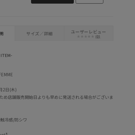
ユーザーレビュー
明
サイズ／詳細
(0)
ITEM-
 FEMME
2日(木)
ため店舗販売開始日よりも早めに発送される場合がございま
/接触冷感/防シワ
ent】