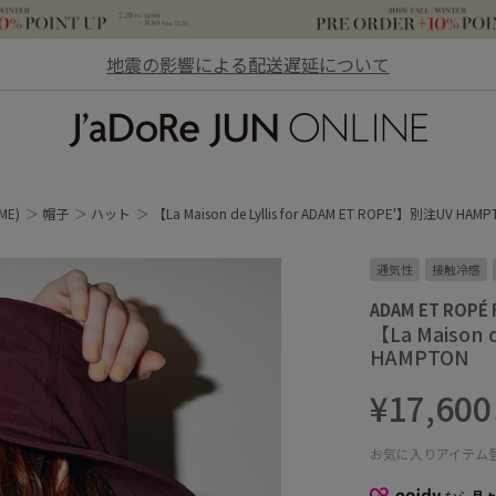
地震の影響による配送遅延について
JaDoRe JUN ONLINE
ME)
帽子
ハット
【La Maison de Lyllis for ADAM ET ROPE'】別注UV HAM
通気性
接触冷感
ADAM ET ROPÉ
【La Maison 
HAMPTON
¥17,600
お気に入りアイテム