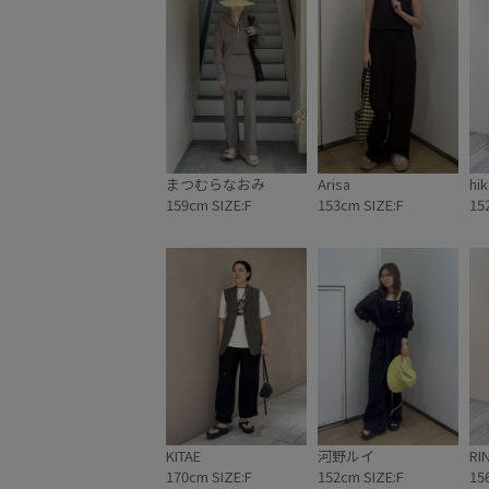
感にADAM ET ROP
スが加わったコレクショ
みください。 ■販売開始 20
在J'aDoRe JUN ON
です！ ※順次発送予定
始日よりも早めに発送さ
います。 ■販売場所 ・ADAM ET ROPÉ
全店舗 ・J'aDoRe JUN ON
■【La Maison de Lyllis
ROPÉ 】 別注UV MOUN
¥13,200(税込み) ・EUU4609
まつむらなおみ
Arisa
hik
Maison de Lyllis for
159cm SIZE:F
153cm SIZE:F
15
別注UV POTHAT ¥15,
EUU46070 ■【La Maison de Lyllis for
ADAM ET ROPÉ 】 別
¥17,600(税込み) ・EUU4
lamaisondelyllis adametrope
jadorejunonl
KITAE
河野ルイ
RI
170cm SIZE:F
152cm SIZE:F
15