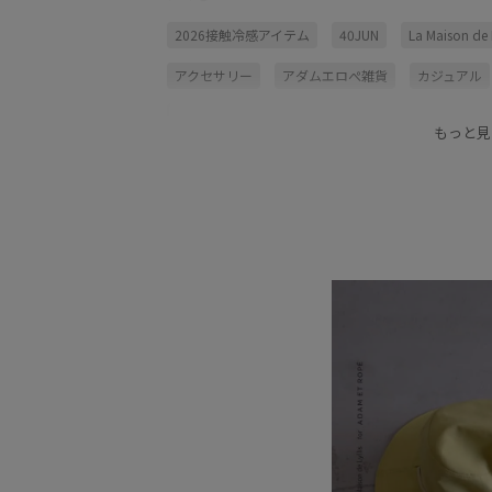
2026接触冷感アイテム
40JUN
La Maison de L
アクセサリー
アダムエロぺ雑貨
カジュアル
ハット
フィット感
ミニマル
メゾンドリ
もっと見
ラインが美しい
別注アイテム
夏の機能素材
接触冷感
通気性