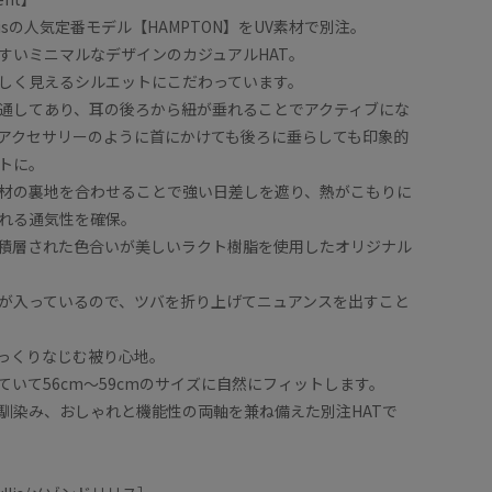
e Lyllisの人気定番モデル【HAMPTON】をUV素材で別注。
すいミニマルなデザインのカジュアルHAT。
しく見えるシルエットにこだわっています。
通してあり、耳の後ろから紐が垂れることでアクティブにな
アクセサリーのように首にかけても後ろに垂らしても印象的
トに。
材の裏地を合わせることで強い日差しを遮り、熱がこもりに
れる通気性を確保。
積層された色合いが美しいラクト樹脂を使用したオリジナル
が入っているので、ツバを折り上げてニュアンスを出すこと
っくりなじむ被り心地。
ていて56cm〜59cmのサイズに自然にフィットします。
馴染み、おしゃれと機能性の両軸を兼ね備えた別注HATで