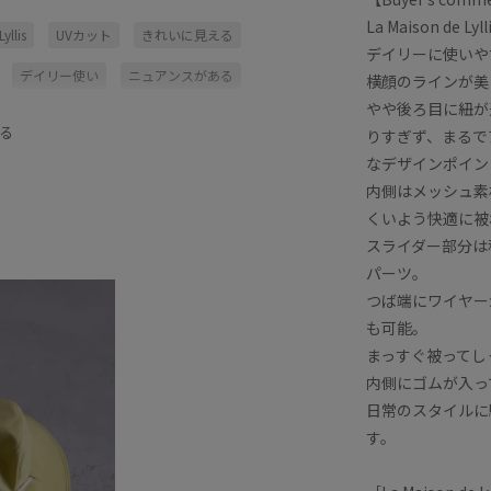
La Maison d
yllis
UVカット
きれいに見える
デイリーに使いや
デイリー使い
ニュアンスがある
横顔のラインが美
やや後ろ目に紐が
リス別注
メッシュ
メッシュ素材
る
りすぎず、まるで
アイテム
定番
帽子
快適
なデザインポイン
内側はメッシュ素
くいよう快適に被
スライダー部分は
パーツ。
つば端にワイヤー
も可能。
まっすぐ被ってし
内側にゴムが入っ
日常のスタイルに
す。