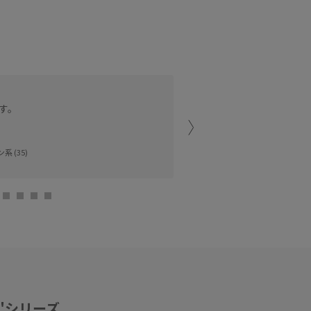
広めのつばで日差し防止に
す。
撥水/UV CUT/接触冷
アトレ恵比寿
系 (35)
KITAE (170cm
OPE'シリーズ