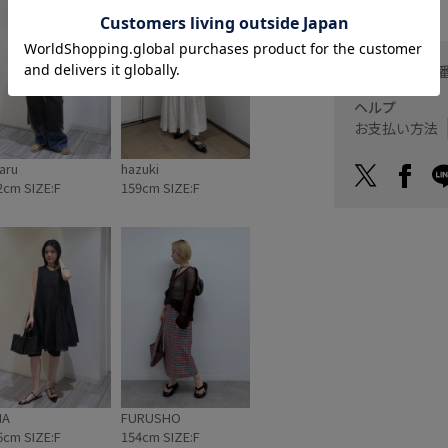
Éのモードのエッセン
ンを ぜひお楽し
26.7.2(木) 現
LINEにて予約受付中
お問い合わせ
のため店舗販売開
れる場合がござ
ヘルプ
LINE __
お支払い方法
 for ADAM ET
TAIN CAP
0 ■【La
aru
hazuki
 ADAM ET ROPÉ 】
2cm SIZE:F
159cm SIZE:F
400(税込み) ・
注UV HAMPTON
6080 __
ine #adametrope #summercap
NA
FURUSHO
6cm SIZE:F
154cm SIZE:F