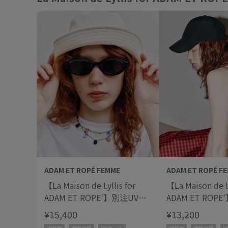
ADAM ET ROPÉ FEMME
ADAM ET ROPÉ F
【La Maison de Lyllis for
【La Maison de Ly
ADAM ET ROPE'】別注UV
ADAM ET ROP
POTHAT
MOUNTAIN CAP
¥15,400
¥13,200