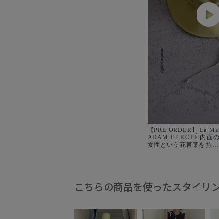
【PRE ORDER】 La Maison de Lyllis for
ADAM ET ROPÉ 内面の美しい誇り高き
女性という花言葉を持
つ“AMALYLLIS”か
女性のための帽子ブランド「
de Lyllis(メゾンド
たのは、デイリーに使い
なデザインのハットやキ
こちらの商品を使ったスタイリ
型。 身長に合わせてバランスよく着用で
きるようシルエットやボ
わり、UVカットや撥水
嬉しい機能を兼ね備えました
Maison de Lyllis