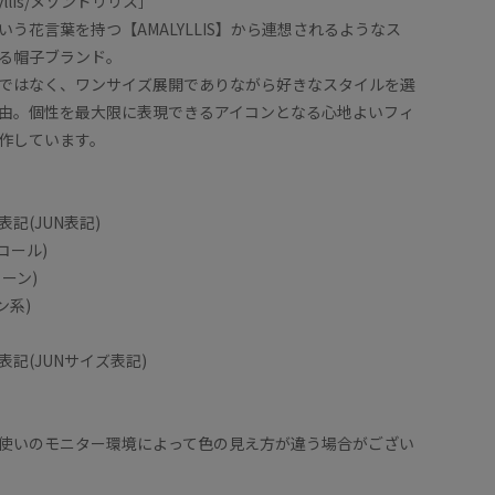
 Lyllis/メゾンドリリス］
う花言葉を持つ【AMALYLLIS】から連想されるようなス
る帽子ブランド。
ではなく、ワンサイズ展開でありながら好きなスタイルを選
由。個性を最大限に表現できるアイコンとなる心地よいフィ
作しています。
記(JUN表記)
ャコール)
リーン)
ン系)
記(JUNサイズ表記)
使いのモニター環境によって色の見え方が違う場合がござい