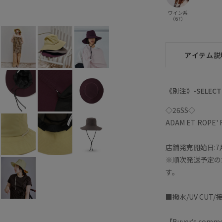
ワイン系
（67）
アイテム説
《別注》-SELECT 
◇26SS◇
ADAM ET ROPE'
店舗発売開始日:7月
※順次発送予定の
す。
■撥水/UV CUT
【Buyer’s comm