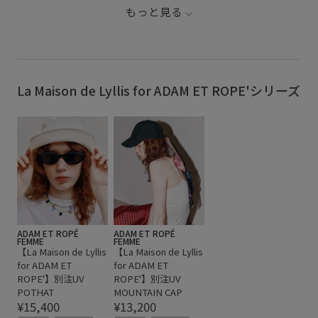
アダムエロぺ雑貨
カジュアル
デイリー使い
jadorejunonline #adametrope #summercap
もっと見る
ニュアンスがある
ハット
フィット感
ミニマル
メゾンドリリス別注
メッシュ
メッシュ素材
ラインが美しい
別注アイテム
夏の機能素材アイテム
La Maison de Lyllis for ADAM ET ROPE'シリーズ
定番
帽子
快適
接触冷感
通気性
ADAM ET ROPÉ
ADAM ET ROPÉ
FEMME
FEMME
【La Maison de Lyllis
【La Maison de Lyllis
for ADAM ET
for ADAM ET
ROPE'】別注UV
ROPE'】別注UV
POTHAT
MOUNTAIN CAP
¥15,400
¥13,200