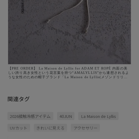
【PRE ORDER】 La Maison de Lyllis for ADAM ET ROPÉ 内面の美
しい誇り高き女性という花言葉を持つ“AMALYLLIS”から連想されるよ
うな女性のための帽子ブランド「La Maison de Lyllis(メゾンドリリ
ス)」と今回別注したのは、デイリーに使いやすいミニマルなデザインの
ハットやキャップなど帽子3型。 身長に合わせてバランスよく着用でき
るようシルエットやボリュームにこだわり、UVカットや撥水、吸汗性な
ど夏に嬉しい機能を兼ね備えました。 La Maison de Lyllisらしい心地
関連タグ
よいフィット感にADAM ET ROPÉのモードのエッセンスが加わったコ
レクションを ぜひお楽しみください。 ■販売開始 2026.7.2(木) 現在
J'aDoRe JUN ONLINEにて予約受付中です！ ※順次発送予定のため店
舗販売開始日よりも早めに発送される場合がございます。 ■販売場所
2026接触冷感アイテム
40JUN
La Maison de Lyllis
・ADAM ET ROPÉ 全店舗 ・J'aDoRe JUN ONLINE __ ■【La Maison
de Lyllis for ADAM ET ROPÉ 】 別注UV MOUNTAIN CAP
¥13,200(税込み) ・EUU46090 ■【La Maison de Lyllis for ADAM ET
UVカット
きれいに見える
アクセサリー
ROPÉ 】 別注UV POTHAT ¥15,400(税込み) ・EUU46070 ■【La
Maison de Lyllis for ADAM ET ROPÉ 】 別注UV HAMPTON
¥17,600(税込み) ・EUU46080 __ lamaisondelyllis adametrope