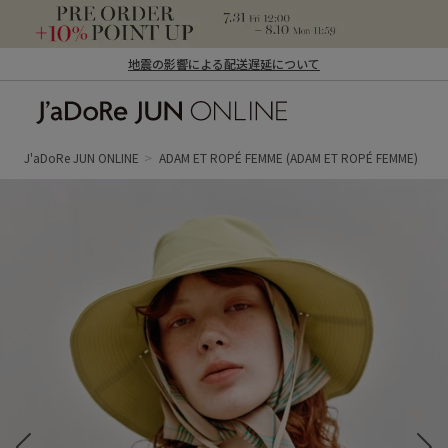
地震の影響による配送遅延について
J'aDoRe JUN ONLINE（ジャドール ジュ
ン オンライン）
J'aDoRe JUN ONLINE
ADAM ET ROPÉ FEMME
(ADAM ET ROPÉ FEMME)